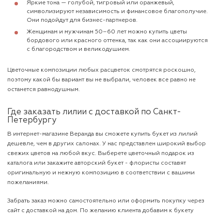
Яркие тона — голубой, тигровый или оранжевый,
символизируют независимость и финансовое благополучие.
Они подойдут для бизнес-партнеров.
Женщинам и мужчинам 50–60 лет можно купить цветы
бордового или красного оттенка, так как они ассоциируются
с благородством и великодушием.
Цветочные композиции любых расцветок смотрятся роскошно,
поэтому какой бы вариант вы не выбрали, человек все равно не
останется равнодушным.
Где заказать лилии с доставкой по Санкт-
Петербургу
В интернет-магазине Веранда вы сможете купить букет из лилий
дешевле, чем в других салонах. У нас представлен широкий выбор
свежих цветов на любой вкус. Выберете цветочный подарок из
каталога или закажите авторский букет - флористы составят
оригинальную и нежную композицию в соответствии с вашими
пожеланиями.
Забрать заказ можно самостоятельно или оформить покупку через
сайт с доставкой на дом. По желанию клиента добавим к букету