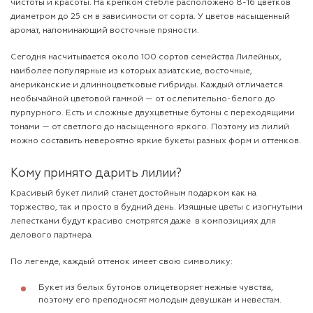
чистоты и красоты. На крепком стебле расположено 8-16 цветков
диаметром до 25 см в зависимости от сорта. У цветов насыщенный
аромат, напоминающий восточные пряности.
Сегодня насчитывается около 100 сортов семейства Лилейных,
наиболее популярные из которых азиатские, восточные,
американские и длинноцветковые гибриды. Каждый отличается
необычайной цветовой гаммой — от ослепительно-белого до
пурпурного. Есть и сложные двухцветные бутоны с переходящими
тонами — от светлого до насыщенного яркого. Поэтому из лилий
можно составить невероятно яркие букеты разных форм и оттенков.
Кому принято дарить лилии?
Красивый букет лилий станет достойным подарком как на
торжество, так и просто в будний день. Изящные цветы с изогнутыми
лепестками будут красиво смотрятся даже в композициях для
делового партнера
По легенде, каждый оттенок имеет свою символику:
Букет из белых бутонов олицетворяет нежные чувства,
поэтому его преподносят молодым девушкам и невестам.