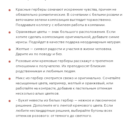
Красные герберы означают искренние чувства, причем не
обязательно романтические. В сочетании с
белыми розами
и
веточками зелени композиция выглядит торжественно.
Поздравьте коллегу с юбилеем работы в компании.
Оранжевые цветы — знак большого расположения. Если
хотите сделать композицию оригинальной, добавьте синие
ирисы. Подойдет в качестве подарка неординарным натурам.
Желтые — символ радости и участия в жизни человека.
Дарите их по поводу и без.
Розовые или кремовые герберы расскажут о трепетном
отношении к получателю. Их преподносят близким
родственникам и любимым людям.
Микс из гербер смотрится свежо и оригинально. Сочетайте
насыщенные цвета, например, желтый и оранжевый, или
работайте на контрасте, добавив к пастельным оттенкам
несколько алых цветков.
- Букет невесты
из белых гербер — нежное и лаконичное
решение. Дополните его лентой кремового цвета. Если
любите нестандартные решния, выбирайте бутоны всех
оттенков розового: от темного до светлого.