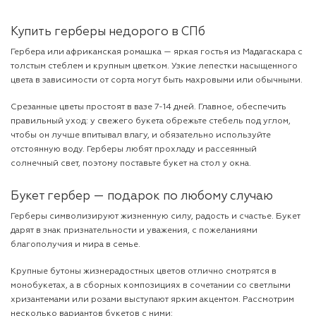
Купить герберы недорого в СПб
Гербера или африканская ромашка — яркая гостья из Мадагаскара с
толстым стеблем и крупным цветком. Узкие лепестки насыщенного
цвета в зависимости от сорта могут быть махровыми или обычными.
Срезанные цветы простоят в вазе 7-14 дней. Главное, обеспечить
правильный уход: у свежего букета обрежьте стебель под углом,
чтобы он лучше впитывал влагу, и обязательно используйте
отстоянную воду. Герберы любят прохладу и рассеянный
солнечный свет, поэтому поставьте букет на стол у окна.
Букет гербер — подарок по любому случаю
Герберы символизируют жизненную силу, радость и счастье. Букет
дарят в знак признательности и уважения, с пожеланиями
благополучия и мира в семье.
Крупные бутоны жизнерадостных цветов отлично смотрятся в
монобукетах, а в сборных композициях в сочетании со светлыми
хризантемами или розами выступают ярким акцентом. Рассмотрим
несколько вариантов букетов с ними: