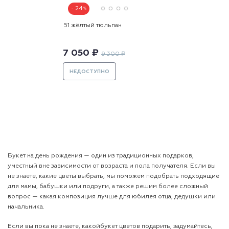
24
51 жёлтый тюльпан
7 050 ₽
9 300 ₽
НЕДОСТУПНО
Букет на день рождения
—
один из традиционных подарков,
уместный вне зависимости от возраста и пола получателя. Если вы
не знаете, какие цветы выбрать, мы поможем подобрать подходящие
для мамы, бабушки или подруги, а также решим более сложный
вопрос — какая композиция лучше для юбилея отца, дедушки или
начальника.
Если вы пока не знаете, какойбукет цветов подарить
,
задумайтесь,