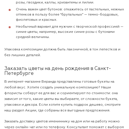
розы, гвоздики, каллы, хризантемы и лилии.
Очень важен цвет бутонов: откажитесь от пастельных, нежных
оттенков в пользу более “брутальных” — темно-бордовых,
фиолетовых и красных.
Необычный вариант для мужчин с творческой профессией —
синие цветы, например, высокие синие розы с бутонами
средней величины.
Упаковка композиции должна быть лаконичной, в тон лепестков и
без лишних деталей.
Заказать цветы на день рождения в Санкт-
Петербурге
В интернет-магазине Веранда представлены готовые букеты на
любой вкус. Хотите создать уникальную композицию? Наши
флористы соберут ее для вас и сориентируют по стоимости: она
зависит от того, какие цветы вы выбираете, от сложности букета,
упаковки и декора. Если хотите купить подарок дешево, смотрите
наш раздел Акции, где собраны все выгодные предложения.
Заказать доставку цветов имениннику на дом или на работу можно
через онлайн-чат или по телефону. Консультант поможет с выбором