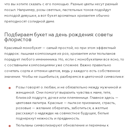
что вы хотите сказать с его помощью. Разные цветы несут разный
посыл. Например, розы светлых, пастельных тонов подойдут
молодой девушке, а вот букет ароматных хризантем обычно
преподносят солидной даме.
Подбираем букет на день рождения: советы
флористов
Красивый монобукет — самый простой, но при этом эффектный
подарок: пышная композиция из роз, хризантем или тюльпанов
порадует любого именинника. Но, если с монобукетами все ясно, то
с составными композициями уже сложнее. Важно правильно
сочетать сорта и оттенки цветов, ведь у каждого есть собственное
значение. Чтобы не ошибиться, разберемся в цветочной символике:
Розы говорят о любви, и не обязательно между мужчиной и
женщиной. Они помогут выразить чувства к маме, тете,
близкой подруге, дочке или племяннице. Главное здесь —
цветовая палитра. Красные — пылкое признание, страсть,
розовые — желание оберегать, заботиться, а желтые
расскажут о надеждах на совместное будущее, белые
подчеркнут нежность и преданность.
Тюльпаны символизируют обновление и перемены к