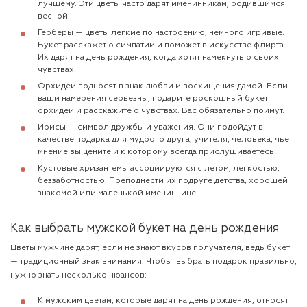
лучшему. Эти цветы часто дарят именинникам, родившимся
весной.
Герберы — цветы легкие по настроению, немного игривые.
Букет расскажет о симпатии и поможет в искусстве флирта.
Их дарят на день рождения, когда хотят намекнуть о своих
чувствах.
Орхидеи подносят в знак любви и восхищения дамой. Если
ваши намерения серьезны, подарите роскошный букет
орхидей и расскажите о чувствах. Вас обязательно поймут.
Ирисы — символ дружбы и уважения. Они подойдут в
качестве подарка для мудрого друга, учителя, человека, чье
мнение вы цените и к которому всегда прислушиваетесь.
Кустовые хризантемы ассоциируются с летом, легкостью,
беззаботностью. Преподнести их подруге детства, хорошей
знакомой или маленькой имениннице.
Как выбрать мужской букет на день рождения
Цветы мужчине дарят, если не знают вкусов получателя, ведь букет
— традиционный знак внимания. Чтобы выбрать подарок правильно,
нужно знать несколько нюансов:
К мужским цветам, которые дарят на день рождения, относят