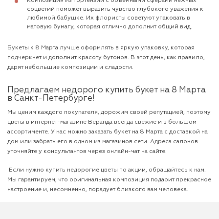
Композиция из гортензий с объемными сферами нежных
соцветий поможет выразить чувство глубокого уважения к
любимой бабушке. Их флористы советуют упаковать в
матовую бумагу, которая отлично дополнит общий вид.
Букеты к 8 Марта лучше оформлять в яркую упаковку, которая
подчеркнет и дополнит красоту бутонов. В этот день, как правило,
дарят небольшие композиции и сладости.
Предлагаем недорого купить букет на 8 Марта
в Санкт-Петербурге!
Мы ценим каждого покупателя, дорожим своей репутацией, поэтому
цветы в интернет-магазине Веранда всегда свежие и в большом
ассортименте. У нас можно заказать букет на 8 Марта с доставкой на
дом или забрать его в одном из магазинов сети. Адреса салонов
уточняйте у консультантов через онлайн-чат на сайте.
Если нужно купить недорогие цветы по акции, обращайтесь к нам.
Мы гарантируем, что оригинальная композиция подарит прекрасное
настроение и, несомненно, порадует близкого вам человека.