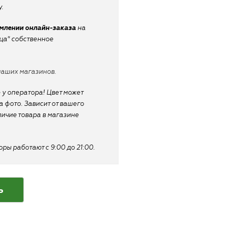
.
рмлении онлайн-заказа
на
ица" собственное
наших магазинов.
 у оператора! Цвет может
 фото. Зависит от вашего
личие товара в магазине
ы работают с 9:00 до 21:00.
ь