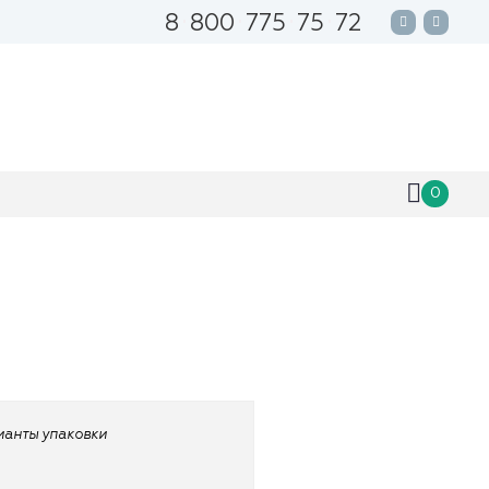
8
800
775
75
72
0
рианты упаковки