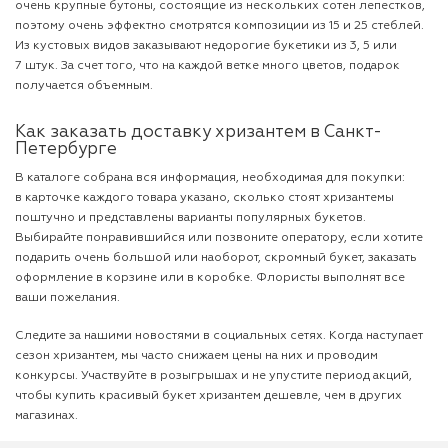
очень крупные бутоны, состоящие из нескольких сотен лепестков,
поэтому очень эффектно смотрятся композиции из 15 и 25 стеблей.
Из кустовых видов заказывают недорогие букетики из 3, 5 или
7 штук. За счет того, что на каждой ветке много цветов, подарок
получается объемным.
Как заказать доставку хризантем в Санкт-
Петербурге
В каталоге собрана вся информация, необходимая для покупки:
в карточке каждого товара указано, сколько стоят хризантемы
поштучно и представлены варианты популярных букетов.
Выбирайте понравившийся или позвоните оператору, если хотите
подарить очень большой или наоборот, скромный букет, заказать
оформление
в корзине
или в коробке. Флористы выполнят все
ваши пожелания.
Следите за нашими новостями в социальных сетях. Когда наступает
сезон хризантем, мы часто снижаем цены на них и проводим
конкурсы. Участвуйте в розыгрышах и не упустите период акций,
чтобы купить красивый букет хризантем дешевле, чем в других
магазинах.