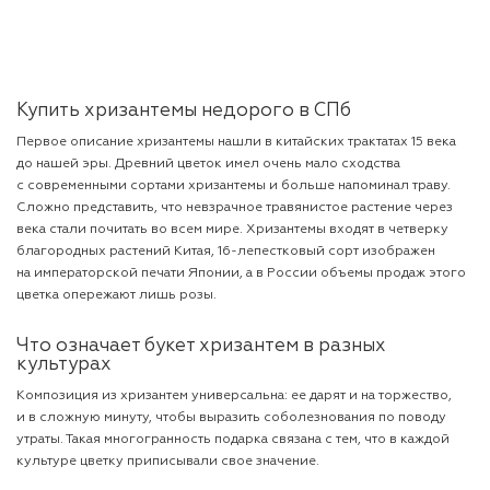
Купить хризантемы недорого в СПб
Первое описание хризантемы нашли в китайских трактатах 15 века
до нашей эры. Древний цветок имел очень мало сходства
с современными сортами хризантемы и больше напоминал траву.
Сложно представить, что невзрачное травянистое растение через
века стали почитать во всем мире. Хризантемы входят в четверку
благородных растений Китая, 16-лепестковый сорт изображен
на императорской печати Японии, а в России объемы продаж этого
цветка опережают лишь
розы
.
Что означает букет хризантем в разных
культурах
Композиция из хризантем универсальна: ее дарят и на торжество,
и в сложную минуту, чтобы выразить соболезнования по поводу
утраты. Такая многогранность подарка связана с тем, что в каждой
культуре цветку приписывали свое значение.