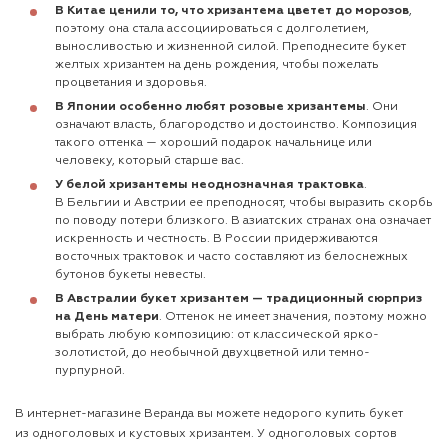
В Китае ценили то, что хризантема цветет до морозов
,
поэтому она стала ассоциироваться с долголетием,
выносливостью и жизненной силой. Преподнесите букет
желтых хризантем на день рождения, чтобы пожелать
процветания и здоровья.
В Японии особенно любят розовые хризантемы
. Они
означают власть, благородство и достоинство. Композиция
такого оттенка — хороший подарок начальнице или
человеку, который старше вас.
У белой хризантемы неоднозначная трактовка
.
В Бельгии и Австрии ее преподносят, чтобы выразить скорбь
по поводу потери близкого. В азиатских странах она означает
искренность и честность. В России придерживаются
восточных трактовок и часто составляют из белоснежных
бутонов букеты невесты.
В Австралии букет хризантем — традиционный сюрприз
на День матери
. Оттенок не имеет значения, поэтому можно
выбрать любую композицию: от классической ярко-
золотистой, до необычной двухцветной или темно-
пурпурной.
В интернет-магазине Веранда вы можете недорого купить букет
из одноголовых и
кустовых хризантем
. У одноголовых сортов