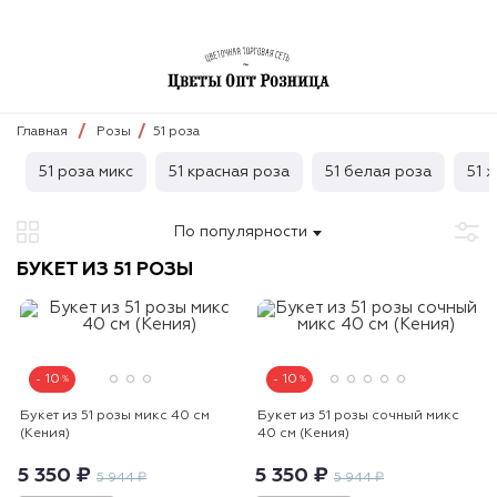
Главная
Розы
51 роза
51 роза микс
51 красная роза
51 белая роза
51 
По популярности
БУКЕТ ИЗ 51 РОЗЫ
10
10
Букет из 51 розы микс 40 см
Букет из 51 розы сочный микс
(Кения)
40 см (Кения)
5 350 ₽
5 350 ₽
5 944 ₽
5 944 ₽