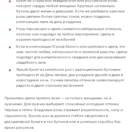
Букет из 51 красной эквадорской или российской розы
покорит сердце любой женщины. Крупные «огненные»
бутоны дарят женам и девушкам. Если же разбавить красные
розы цветами более светлых тонов, можно подарить
композицию маме на день рождения.
Розы персикового цвета считаются нейтральным оттенком,
поэтому они подойдут на любое мероприятие. Цветы в
корзине преподносят на юбилей.
Если в композиции 51 роза белого или кремового цвета, это
знак чистой любви, непорочности и неземной красоты. Цветы
подойдут для романтического свидания или декорирования
свадебного зала.
Яркий букет из кенийских роз с разноцветными бутонами
преподносят на День матери, дни рождения друзей и даже в
новогоднюю ночь. Сочная палитра оттенков символизирует
радость и дарит хорошее настроение.
Принимать цветы приятно всем — не только женщинам, но и
мужчинам. Для мужчин выбирают спокойные холодные оттенки.
Черные и темно-бордовые розы отражают решительность, силу и
серьезность. Букеты роз на длинном стебле оформляют в
декоративной бумаге в тон бутонов или в шляпную коробку без
ярких рисунков.