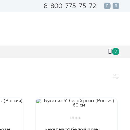
8
800
775
75
72
0
 розы
Букет из 51 белой розы