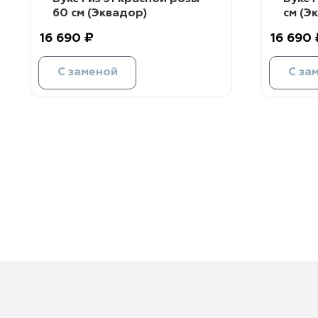
60 см (Эквадор)
см (Э
16 690 ₽
16 690 
С заменой
С за