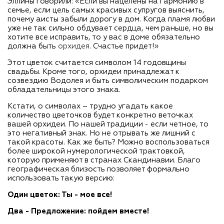
Эллины говорили: «Если вы нацелены на гармонию в
семье, если цель самых красивых супругов выяснить,
почему аисты забыли дорогу в дом. Когда пламя любви
уже не так сильно обдувает сердца, чем раньше, но вы
хотите все исправить, то у вас в доме обязательно
должна быть
орхидея
. Счастье придет!»
Этот цветок считается символом 14 годовщины
свадьбы. Кроме того, орхидеи принадлежат к
созвездию Водолея и быть символическим подарком
обладательницы этого знака.
Кстати, о символах – трудно угадать какое
количество цветочков будет конкретно веточках
вашей орхидеи. По нашей традиции - если четное, то
это негативный знак. Но не отрывать же лишний с
такой красоты. Как же быть? Можно воспользоваться
более широкой нумерологической трактовкой,
которую применяют в странах Скандинавии. Благо
географическая близость позволяет формально
использовать такую версию:
Один цветок: Ты - мое все!
Два - Предложение: пойдем вместе!