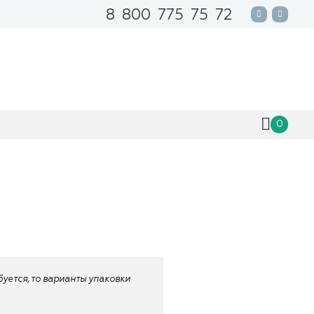
8
800
775
75
72
0
ебуется, то варианты упаковки