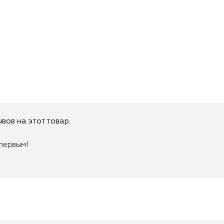
вов на этот товар.
первым
!