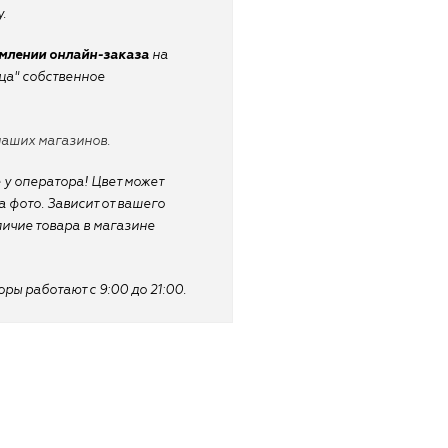
.
рмлении онлайн-заказа
на
ица" собственное
наших магазинов.
 у оператора! Цвет может
 фото. Зависит от вашего
личие товара в магазине
ы работают с 9:00 до 21:00.