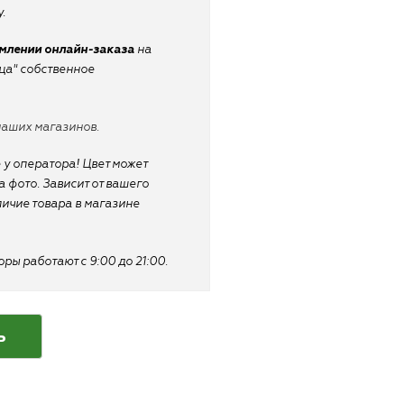
.
рмлении онлайн-заказа
на
ица" собственное
наших магазинов.
 у оператора! Цвет может
 фото. Зависит от вашего
личие товара в магазине
ы работают с 9:00 до 21:00.
ь