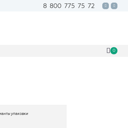
8
800
775
75
72
0
рианты упаковки