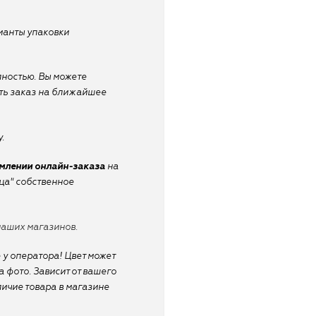
рианты упаковки
лностью. Вы можете
ать заказ на ближайшее
.
рмлении онлайн-заказа
на
ица" собственное
наших магазинов.
 у оператора! Цвет может
 фото. Зависит от вашего
личие товара в магазине