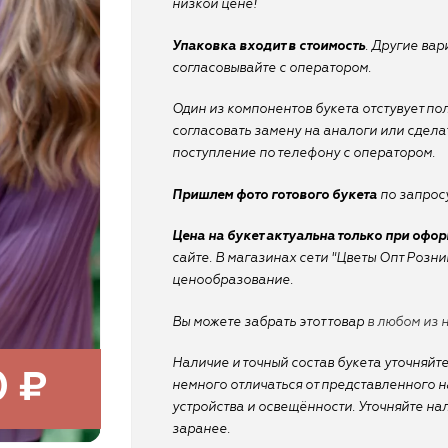
низкой цене!
Упаковка входит в стоимость
. Другие ва
согласовывайте с оператором.
Один из компонентов букета отстувует по
согласовать замену на аналоги или сдел
поступление по телефону с оператором.
Пришлем фото готового букета
по запросу
Цена на букет актуальна только при офо
сайте. В магазинах сети "Цветы Опт Розн
ценообразование.
Вы можете забрать этот товар
в любом из 
Наличие и точный состав букета уточняйте
0 ₽
немного отличаться от представленного на
устройства и освещённости. Уточняйте на
заранее.