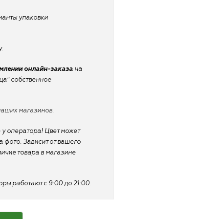
рианты упаковки
.
рмлении онлайн-заказа
на
ица" собственное
наших магазинов.
 у оператора! Цвет может
 фото. Зависит от вашего
личие товара в магазине
ы работают с 9:00 до 21:00.