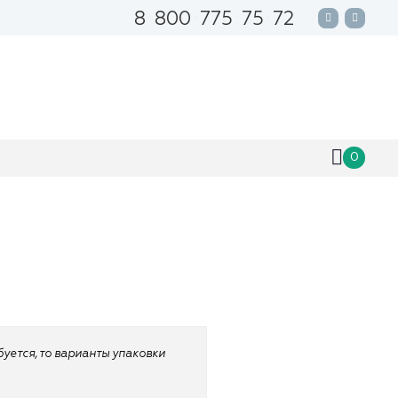
8
800
775
75
72
0
ебуется, то варианты упаковки