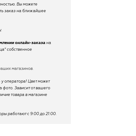
лностью. Вы можете
ать заказ на ближайшее
.
рмлении онлайн-заказа
на
ица" собственное
наших магазинов.
 у оператора! Цвет может
 фото. Зависит от вашего
личие товара в магазине
ы работают с 9:00 до 21:00.