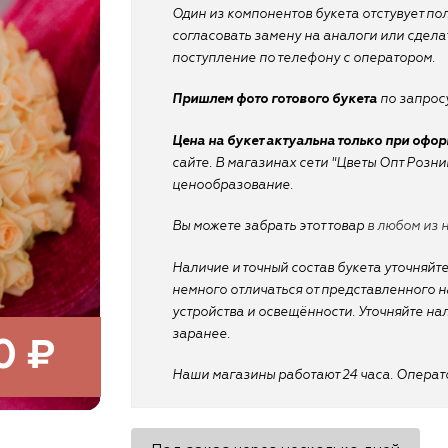
Один из компонентов букета отстувует по
согласовать замену на аналоги или сдел
поступление по телефону с оператором.
Пришлем фото готового букета
по запросу
Цена на букет актуальна только при офо
сайте. В магазинах сети "Цветы Опт Розн
ценообразование.
Вы можете забрать этот товар
в любом из 
Наличие и точный состав букета уточняйте
немного отличаться от представленного на
устройства и освещённости. Уточняйте на
заранее.
0 ₽
Наши магазины работают 24 часа. Оператор