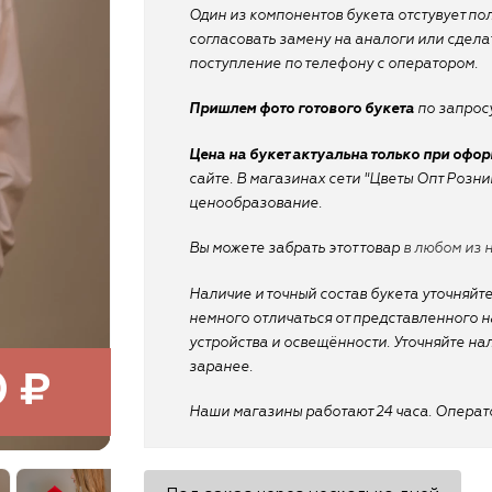
Один из компонентов букета отстувует по
согласовать замену на аналоги или сдел
поступление по телефону с оператором.
Пришлем фото готового букета
по запросу
Цена на букет актуальна только при офо
сайте. В магазинах сети "Цветы Опт Розн
ценообразование.
Вы можете забрать этот товар
в любом из 
Наличие и точный состав букета уточняйте
немного отличаться от представленного на
устройства и освещённости. Уточняйте на
заранее.
0 ₽
Наши магазины работают 24 часа. Оператор