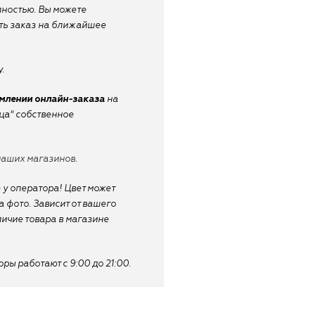
лностью. Вы можете
ать заказ на ближайшее
.
рмлении онлайн-заказа
на
ица" собственное
наших магазинов.
 у оператора! Цвет может
 фото. Зависит от вашего
личие товара в магазине
ы работают с 9:00 до 21:00.