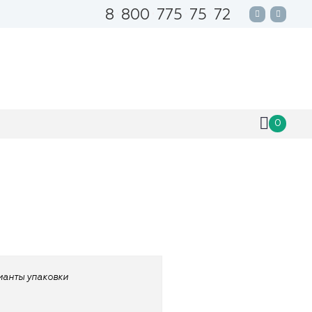
8
800
775
75
72
0
рианты упаковки