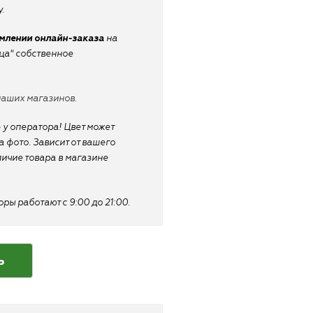
.
рмлении онлайн-заказа
на
ица" собственное
наших магазинов.
 у оператора! Цвет может
 фото. Зависит от вашего
личие товара в магазине
ы работают с 9:00 до 21:00.
ь