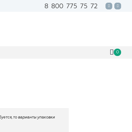
8
800
775
75
72
0
ебуется, то варианты упаковки