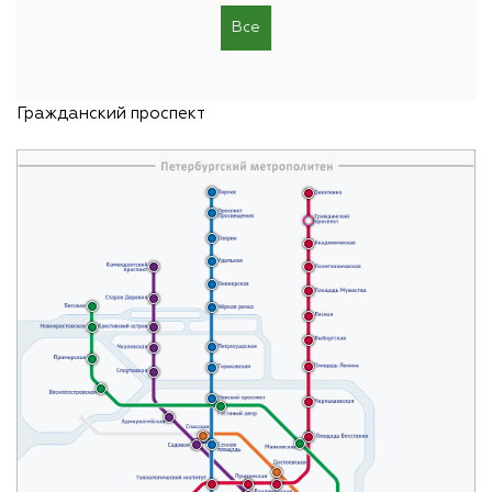
 я
Все
го!!!
ское
ртный,
Гражданский проспект
Вам!!!