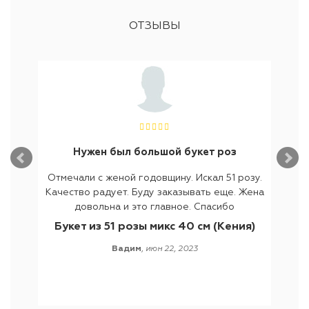
ОТЗЫВЫ
Нужен был большой букет роз
лое
Отмечали с женой годовщину. Искал 51 розу.
Нах
 цветов
Качество радует. Буду заказывать еще. Жена
цвето
т букты
довольна и это главное. Спасибо
то, что
 мне
были 
Букет из 51 розы микс 40 см (Кения)
укет из
предл
Вадим
,
июн 22, 2023
четание
получ
т(что в
цвет
 цвета-
пришла
елые с
же
И самое