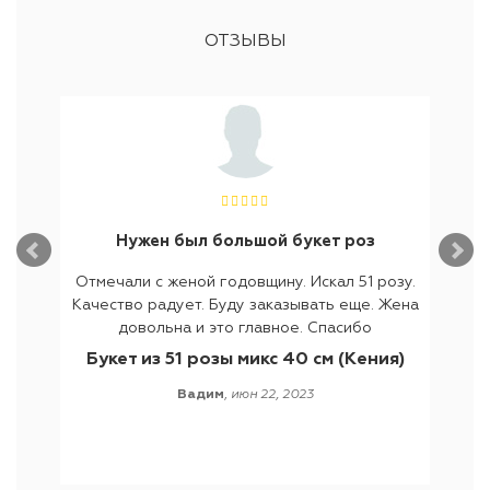
ОТЗЫВЫ
Нужен был большой букет роз
лое
Отмечали с женой годовщину. Искал 51 розу.
Нах
 цветов
Качество радует. Буду заказывать еще. Жена
цвето
т букты
довольна и это главное. Спасибо
то, что
 мне
были 
Букет из 51 розы микс 40 см (Кения)
укет из
предл
Вадим
,
июн 22, 2023
четание
получ
т(что в
цвет
 цвета-
пришла
елые с
же
И самое