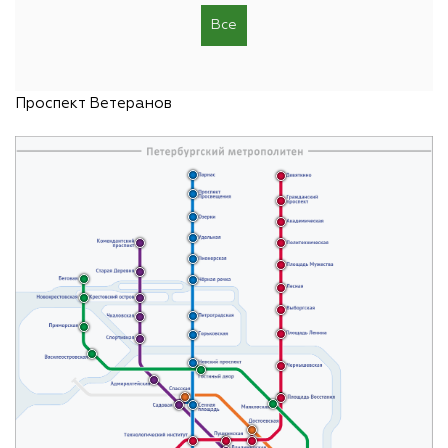
 я
Все
го!!!
ское
ртный,
Проспект Ветеранов
Вам!!!