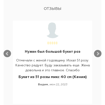
ОТЗЫВЫ
Нужен был большой букет роз
лое
Отмечали с женой годовщину. Искал 51 розу.
Нах
 цветов
Качество радует. Буду заказывать еще. Жена
цвето
т букты
довольна и это главное. Спасибо
то, что
 мне
были 
Букет из 51 розы микс 40 см (Кения)
укет из
предл
Вадим
,
июн 22, 2023
четание
получ
т(что в
цвет
 цвета-
пришла
елые с
же
И самое